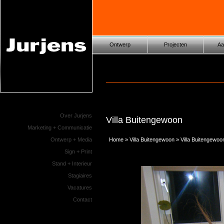
Ontwerp
Projecten
Aa
Over Jurjens
Villa Buitengewoon
Marketing + Communicatie
Home
»
Villa Buitengewoon
»
Villa Buitengewoo
Ontwerp + Media
Sign + Print
Stand + Interieur
Stagiaires
Vacatures
Contact