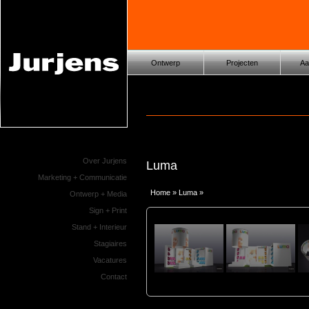
Ontwerp
Projecten
Aa
Over Jurjens
Luma
Marketing + Communicatie
Home
»
Luma
»
Luma
Ontwerp + Media
Sign + Print
Stand + Interieur
Stagiaires
Vacatures
Contact