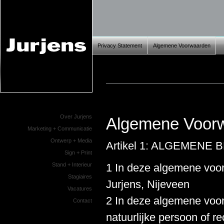
Privacy Statement
Algemene Voorwaarden
Over Jurjens
Algemene Voor
Marketing + Communicatie
Ontwerp + Media
Artikel 1: ALGEMENE
Sign + Print
Stand + Interieur
1 In deze algemene voo
Stagiaires
Jurjens, Nijeveen
Vacatures
2 In deze algemene voo
Contact
natuurlijke persoon of 