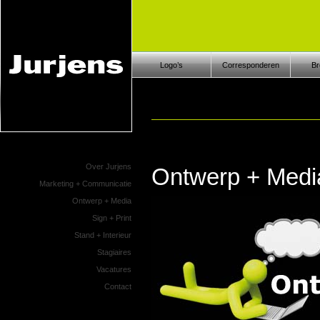
Logo’s
Corresponderen
Br
Over Jurjens
Ontwerp + Medi
Marketing + Communicatie
Ontwerp + Media
Sign + Print
Stand + Interieur
Stagiaires
Vacatures
Contact