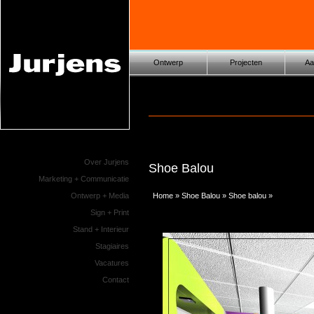
Ontwerp
Projecten
Aa
Over Jurjens
Shoe Balou
Marketing + Communicatie
Home
»
Shoe Balou
»
Shoe balou
»
Schoen 06A
Ontwerp + Media
Sign + Print
Stand + Interieur
Stagiaires
Vacatures
Contact