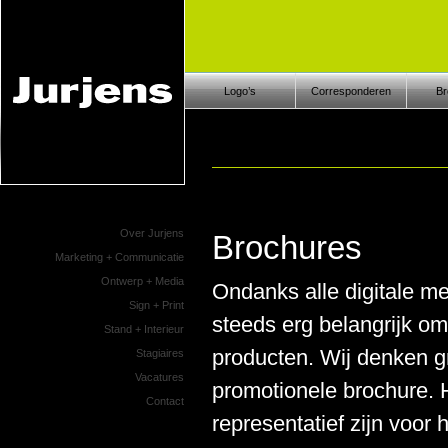
Logo’s
Corresponderen
Br
Over Jurjens
Brochures
Marketing + Communicatie
Ontwerp + Media
Ondanks alle digitale me
Sign + Print
steeds erg belangrijk om 
Stand + Interieur
producten. Wij denken g
Stagiaires
Vacatures
promotionele brochure. 
Contact
representatief zijn voor 